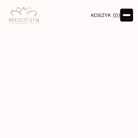
KOSZYK (
0
)