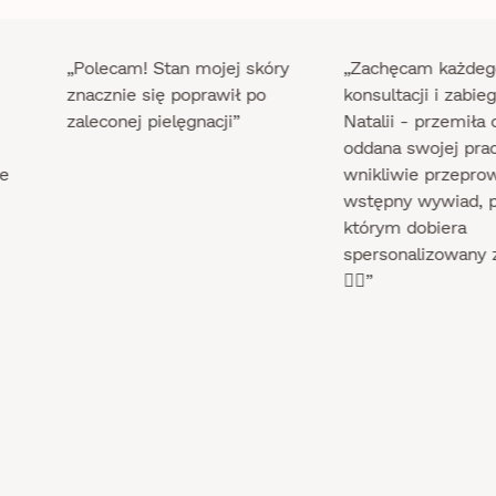
„Polecam! Stan mojej skóry
„Zachęcam każdego do
znacznie się poprawił po
konsultacji i zabiegu u
zaleconej pielęgnacji”
Natalii - przemiła osoba,
oddana swojej pracy,
wnikliwie przeprowadza
wstępny wywiad, po
którym dobiera
spersonalizowany zabieg
👌🏽”