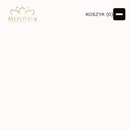
KOSZYK (
0
)
Dowiedz się więcej

Poznaj nasze rozwiązania